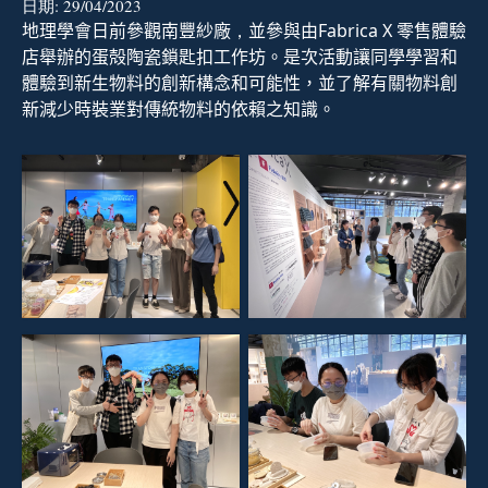
日期:
29/04/2023
地
理學會日前參觀
南豐紗廠
，
並參與
由
Fabrica
X
零售體驗
店
舉辦的
蛋殻陶瓷鎖匙扣
工作坊。
是次活動讓同學
學習
和
體驗
到
新生物料的創新構念和
可能性
，並了解有關
物料創
新減少時裝業對傳統物料的依
賴
之知識。