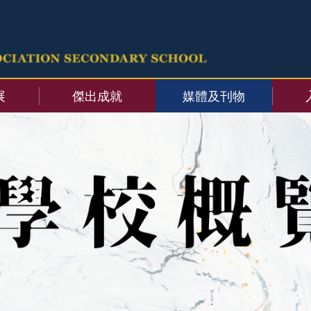
展
傑出成就
媒體及刊物