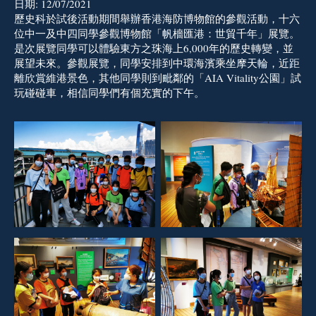
日期:
12/07/2021
歷史科於試後活動期間舉辦香港海防博物館的參觀活動，十六
位中一及中四同學參觀博物館「帆檣匯港：世貿千年」展覽。
是次展覽同學可以體驗東方之珠海上6,000年的歷史轉變，並
展望未來。參觀展覽，同學安排到中環海濱乘坐摩天輪，近距
離欣賞維港景色，其他同學則到毗鄰的「AIA Vitality公園」試
玩碰碰車，相信同學們有個充實的下午。